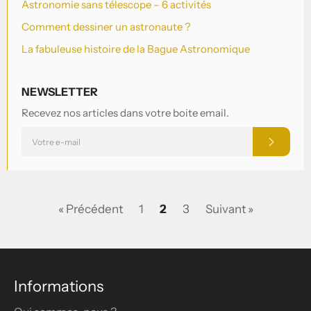
Astronomie sans télescope – 6 activités
Comment dessiner un astronaute ?
La fabuleuse histoire de la Bague Astronomique
NEWSLETTER
Recevez nos articles dans votre boite email.
INSCRIVEZ-
S'INSCRI
VOUS
POUR
RECEVOIR
LES
TOUTES
DERNIÈRES
NOUVELLES,
« Précédent
1
2
3
Suivant »
OFFRES
ET
STYLES
Informations