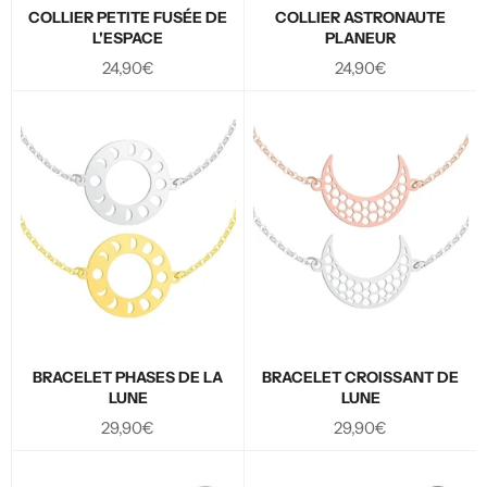
COLLIER PETITE FUSÉE DE
COLLIER ASTRONAUTE
L'ESPACE
PLANEUR
Prix
Prix
24,90€
24,90€
régulier
régulier
BRACELET PHASES DE LA
BRACELET CROISSANT DE
LUNE
LUNE
Prix
Prix
29,90€
29,90€
régulier
régulier