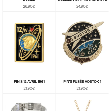
Prix
Prix
26,90€
24,90€
régulier
régulier
PIN'S 12 AVRIL 1961
PIN'S FUSÉE VOSTOK 1
Prix
Prix
21,90€
21,90€
régulier
régulier