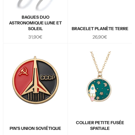
BAGUES DUO
ASTRONOMIQUE LUNE ET
SOLEIL
BRACELET PLANÈTE TERRE
Prix
Prix
31,90€
26,90€
régulier
régulier
COLLIER PETITE FUSÉE
PIN'S UNION SOVIÉTIQUE
SPATIALE