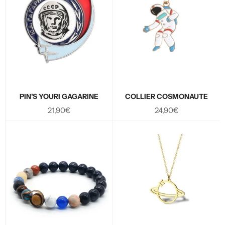
PIN'S YOURI GAGARINE
COLLIER COSMONAUTE
Prix
Prix
21,90€
24,90€
régulier
régulier