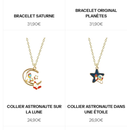
BRACELET ORIGINAL
BRACELET SATURNE
PLANÈTES
Prix
Prix
31,90€
31,90€
régulier
régulier
COLLIER ASTRONAUTE SUR
COLLIER ASTRONAUTE DANS
LA LUNE
UNE ÉTOILE
Prix
Prix
24,90€
26,90€
régulier
régulier