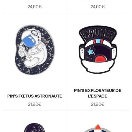
Prix
Prix
24,90€
24,90€
régulier
régulier
PIN'S EXPLORATEUR DE
PIN'S FŒTUS ASTRONAUTE
L'ESPACE
Prix
Prix
21,90€
21,90€
régulier
régulier