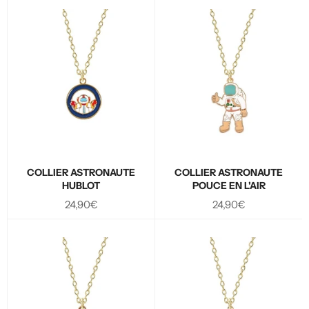
COLLIER ASTRONAUTE
COLLIER ASTRONAUTE
HUBLOT
POUCE EN L'AIR
Prix
Prix
24,90€
24,90€
régulier
régulier