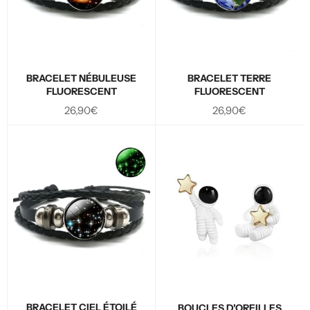
BRACELET NÉBULEUSE
BRACELET TERRE
FLUORESCENT
FLUORESCENT
Prix
Prix
26,90€
26,90€
régulier
régulier
BRACELET CIEL ÉTOILÉ
BOUCLES D'OREILLES