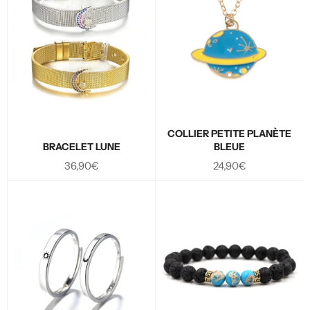
COLLIER PETITE PLANÈTE
BRACELET LUNE
BLEUE
Prix
Prix
36,90€
24,90€
régulier
régulier