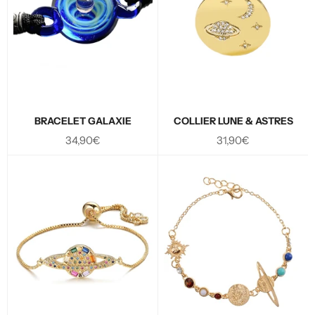
BRACELET GALAXIE
COLLIER LUNE & ASTRES
Prix
Prix
34,90€
31,90€
régulier
régulier