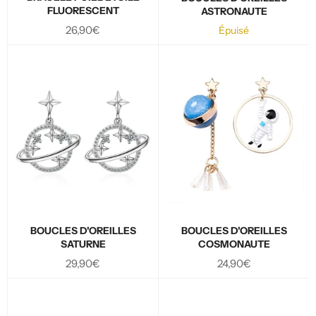
FLUORESCENT
ASTRONAUTE
Prix
26,90€
Épuisé
régulier
BOUCLES D'OREILLES
BOUCLES D'OREILLES
SATURNE
COSMONAUTE
Prix
Prix
29,90€
24,90€
régulier
régulier