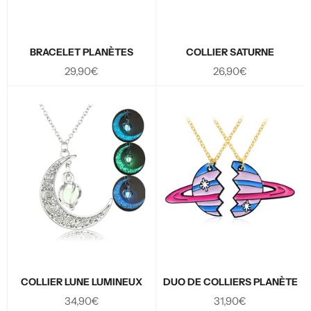
BRACELET PLANÈTES
COLLIER SATURNE
Prix
Prix
29,90€
26,90€
régulier
régulier
COLLIER LUNE LUMINEUX
DUO DE COLLIERS PLANÈTE
Prix
Prix
34,90€
31,90€