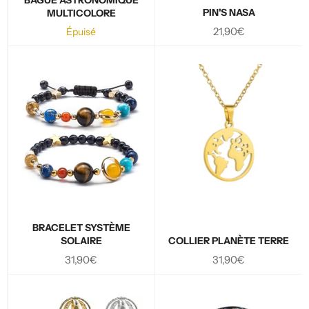
PIN'S NASA
MULTICOLORE
Prix
21,90€
Épuisé
régulier
BRACELET SYSTÈME
SOLAIRE
COLLIER PLANÈTE TERRE
Prix
Prix
31,90€
31,90€
régulier
régulier