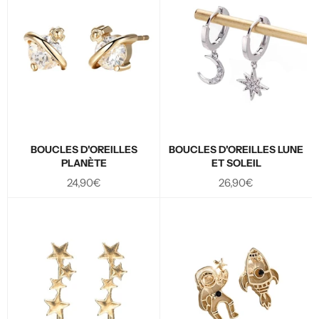
BOUCLES D'OREILLES
BOUCLES D'OREILLES LUNE
PLANÈTE
ET SOLEIL
Prix
Prix
24,90€
26,90€
régulier
régulier