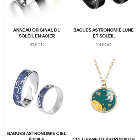
ANNEAU ORIGINAL DU
BAGUES ASTRONOMIE LUNE
SOLEIL EN ACIER
ET SOLEIL
Prix
Prix
31,90€
29,90€
régulier
régulier
BAGUES ASTRONOMIE CIEL
ÉTOILÉ
COLLIER PETIT ASTRONAUTE