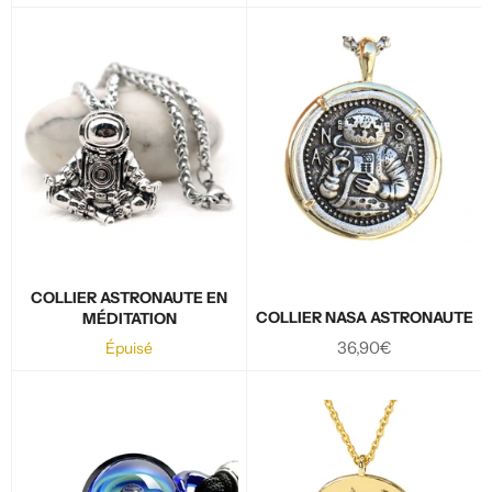
régulier
régulier
COLLIER ASTRONAUTE EN
COLLIER NASA ASTRONAUTE
MÉDITATION
Prix
36,90€
Épuisé
régulier