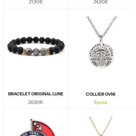
Prix
Prix
21,90€
24,90€
régulier
régulier
BRACELET ORIGINAL LUNE
COLLIER OVNI
Prix
26,90€
Épuisé
régulier