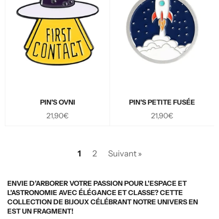
PIN'S OVNI
PIN'S PETITE FUSÉE
Prix
Prix
21,90€
21,90€
régulier
régulier
1
2
Suivant »
ENVIE D’ARBORER VOTRE PASSION POUR L'ESPACE ET
L'ASTRONOMIE AVEC ÉLÉGANCE ET CLASSE? CETTE
COLLECTION DE BIJOUX CÉLÉBRANT NOTRE UNIVERS EN
EST UN FRAGMENT!