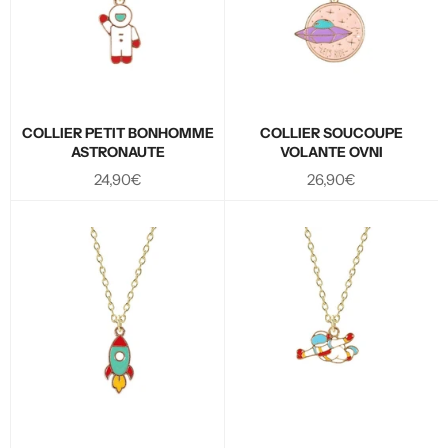
COLLIER PETIT BONHOMME
COLLIER SOUCOUPE
ASTRONAUTE
VOLANTE OVNI
Prix
Prix
24,90€
26,90€
régulier
régulier