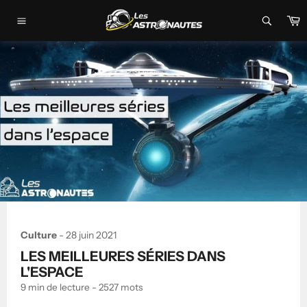
Passer
P
au
Navigation
contenu
Culture
-
28 juin 2021
LES MEILLEURES SÉRIES DANS
L'ESPACE
9 min
de lecture -
2527
mots