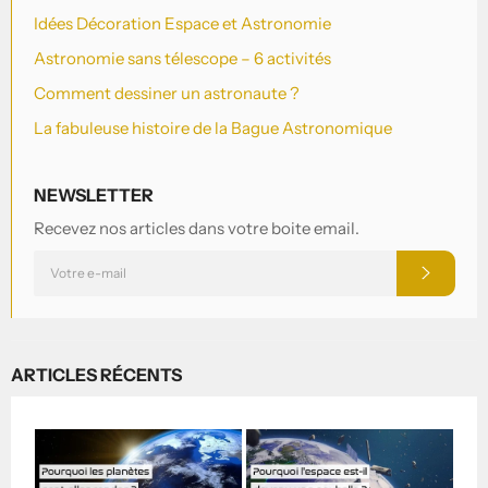
Idées Décoration Espace et Astronomie
Astronomie sans télescope – 6 activités
Comment dessiner un astronaute ?
La fabuleuse histoire de la Bague Astronomique
NEWSLETTER
Recevez nos articles dans votre boite email.
INSCRIVEZ-
S'INSCRI
VOUS
POUR
RECEVOIR
LES
TOUTES
DERNIÈRES
NOUVELLES,
ARTICLES RÉCENTS
OFFRES
ET
STYLES