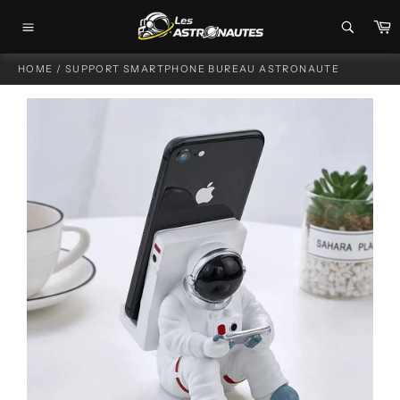
Passer
P
au
Navigation
contenu
HOME
/
SUPPORT SMARTPHONE BUREAU ASTRONAUTE