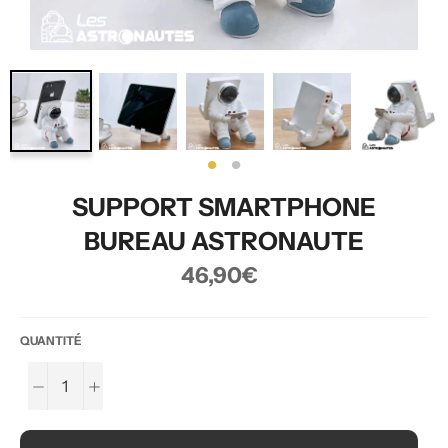
SUPPORT SMARTPHONE
BUREAU ASTRONAUTE
Prix
46,90€
régulier
QUANTITÉ
−
+