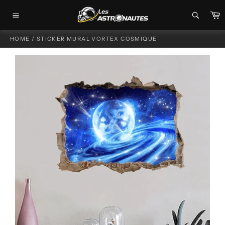
Passer
P
au
Navigation
contenu
HOME
/
STICKER MURAL VORTEX COSMIQUE