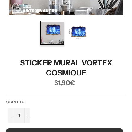
STICKER MURAL VORTEX
COSMIQUE
Prix
31,90€
régulier
QUANTITÉ
−
+