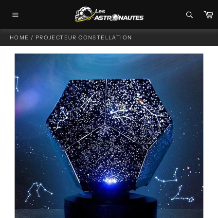
Passer
P
au
Navigation
contenu
HOME
/
PROJECTEUR CONSTELLATION