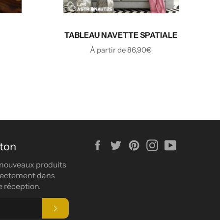
TABLEAU NAVETTE SPATIALE
À partir de 86,90€
Facebook
Twitter
Pinterest
Instagram
YouTube
ston
nouveaux produits
irectement dans
e réception.
S'INSCRIRE