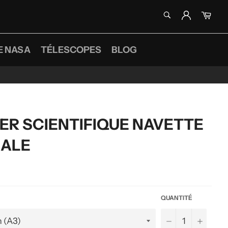
RECHERCHE
Pani
Recherche
E NASA
TÉLESCOPES
BLOG
ER SCIENTIFIQUE NAVETTE
IALE
QUANTITÉ
−
+