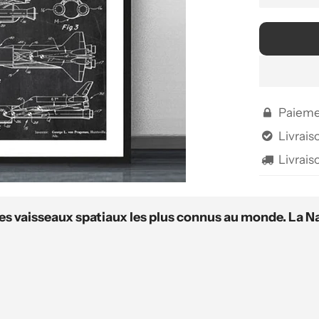
Paieme

Livraiso

Livrais

 des vaisseaux spatiaux les plus connus au monde. La