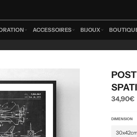
ORATION
ACCESSOIRES
BIJOUX
BOUTIQU
POST
SPAT
Prix
34,90€
régulier
DIMENSION