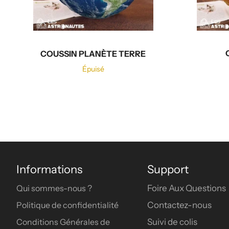
COUSSIN PLANÈTE TERRE
Épuisé
Informations
Support
Qui sommes-nous ?
Foire Aux Questions
Politique de confidentialité
Contactez-nous
Conditions Générales de
Suivi de colis