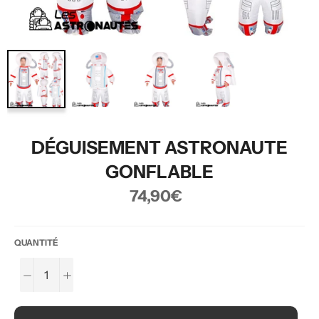
DÉGUISEMENT ASTRONAUTE
GONFLABLE
Prix
74,90€
régulier
QUANTITÉ
−
+