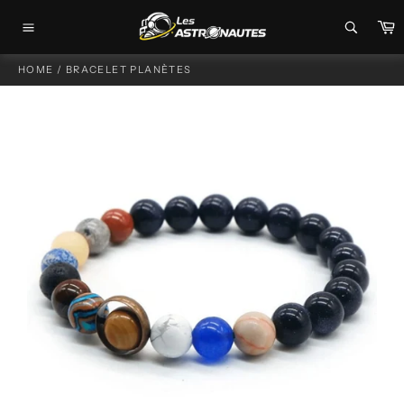
Passer
P
au
Navigation
contenu
HOME
/
BRACELET PLANÈTES